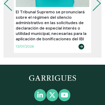
El Tribunal Supremo se pronunciará
La cr
sobre el régimen del silencio
resid
administrativo en las solicitudes de
juris
declaración de especial interés o
13/01
utilidad municipal, necesarias para la
aplicación de bonificaciones del IBI
13/01/2026