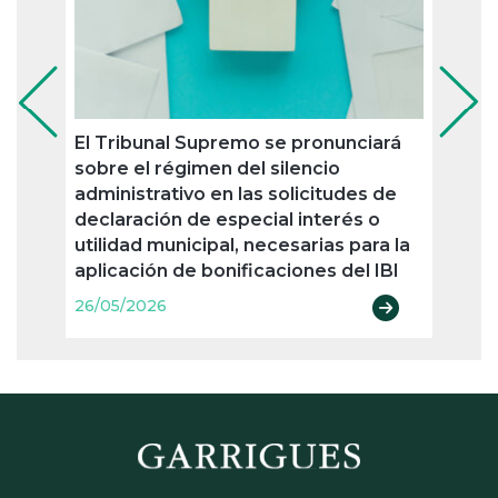
El Tribunal Supremo se pronunciará
La cr
sobre el régimen del silencio
resid
administrativo en las solicitudes de
juris
declaración de especial interés o
26/05
utilidad municipal, necesarias para la
aplicación de bonificaciones del IBI
26/05/2026